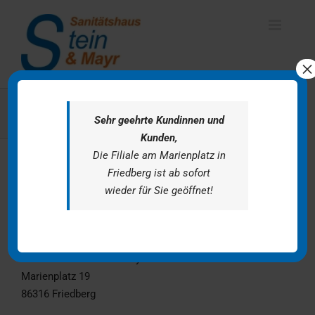
Zum
Inhalt
springen
×
Impressum
Sehr geehrte Kundinnen und
Kunden,
Die Filiale am Marienplatz in
Friedberg ist ab sofort
wieder für Sie geöffnet!
Angaben gemäß § 5 TMG:
Wolfgang Mayr
Sanitätshaus Stein & Mayr GbR
Marienplatz 19
86316 Friedberg