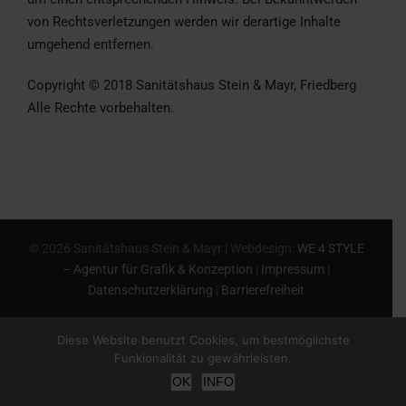
von Rechtsverletzungen werden wir derartige Inhalte
umgehend entfernen.
Copyright © 2018 Sanitätshaus Stein & Mayr, Friedberg
Alle Rechte vorbehalten.
©
2026 Sanitätshaus Stein & Mayr | Webdesign:
WE 4 STYLE
– Agentur für Grafik & Konzeption
|
Impressum
|
Datenschutzerklärung
|
Barrierefreiheit
Diese Website benutzt Cookies, um bestmöglichste
Funkionalität zu gewährleisten.
OK
INFO